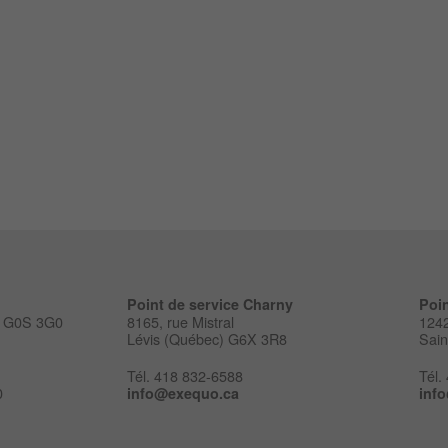
Point de service
Charny
Poin
tt G0S 3G0
8165, rue Mistral
1242
Lévis (Québec) G6X 3R8
Sai
Tél. 418 832-6588
Tél.
0
info@exequo.ca
inf