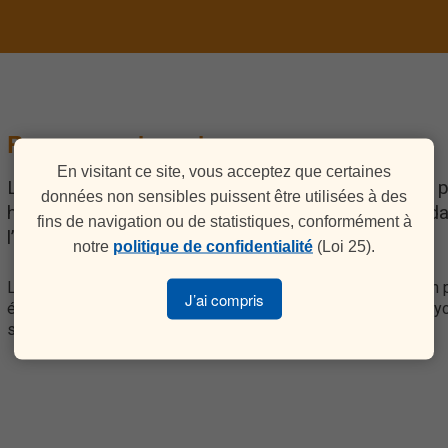
Ressources humaines
En visitant ce site, vous acceptez que certaines
L’équipe du Centre Ex-Equo est reconnue pour son 
données non sensibles puissent être utilisées à des
hommes et des femmes possédant une expertise dans
fins de navigation ou de statistiques, conformément à
l’abus sexuel.
notre
politique de confidentialité
(Loi 25).
L’équipe est multidisciplinaire, chacun possède une formation
J’ai compris
éducation spécialisée, service social, science de la santé, psy
sexologie.