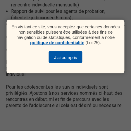
rencontre individuelle mensuelle)
Rapport de suivi pour les agents de probation,
(clientèle judiciarisée 6 mois) ;
Rapport de fin de thérapie pour les agents de probation,
En visitant ce site, vous acceptez que certaines données
(clientèle judiciarisée) ;
non sensibles puissent être utilisées à des fins de
Support post-thérapeutique et orientation selon les
navigation ou de statistiques, conformément à notre
politique de confidentialité
(Loi 25).
motifs de la demande ;
Support aux conjoint(e)s.
J’ai compris
Pour les adultes, la thérapie de groupe est privilégiée,
mais dans certains cas le client demeure en suivi
individuel.
Pour les adolescent.es les suivis individuels sont
privilégiés. Ajoutons à nos services nommés ci-haut, des
rencontres en début, mi et fin de parcours avec les
parents de l'adolecent.e si cela est désiré ou nécessaire.