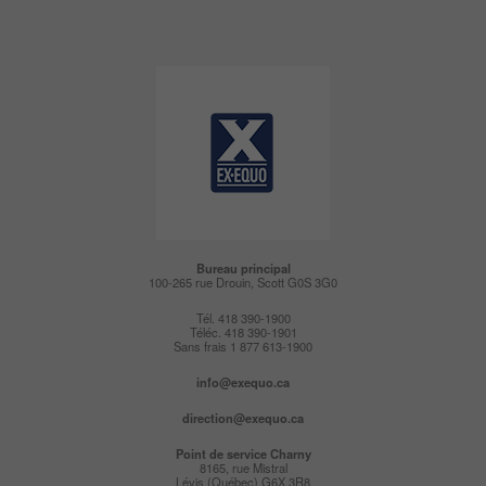
Bureau principal
100-265 rue Drouin, Scott G0S 3G0
Tél. 418 390-1900
Téléc. 418 390-1901
Sans frais 1 877 613-1900
info@exequo.ca
direction@exequo.ca
Point de service
Charny
8165, rue Mistral
Lévis (Québec) G6X 3R8