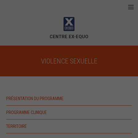
Aller au contenu principal
Accueil
La corporation
CENTRE EX-EQUO
Violence conjugale
VIOLENCE SEXUELLE
Violence sexuelle
Contactez-nous
PRÉSENTATION DU PROGRAMME
PROGRAMME CLINIQUE
TERRITOIRE