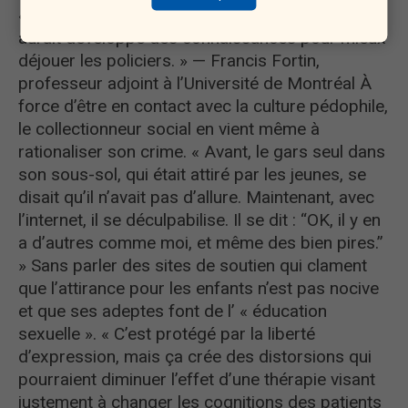
« écoles du crime ». « Le collectionneur “social”
aurait développé des connaissances pour mieux
déjouer les policiers. » — Francis Fortin,
professeur adjoint à l’Université de Montréal À
force d’être en contact avec la culture pédophile,
le collectionneur social en vient même à
rationaliser son crime. « Avant, le gars seul dans
son sous-sol, qui était attiré par les jeunes, se
disait qu’il n’avait pas d’allure. Maintenant, avec
l’internet, il se déculpabilise. Il se dit : “OK, il y en
a d’autres comme moi, et même des bien pires.”
» Sans parler des sites de soutien qui clament
que l’attirance pour les enfants n’est pas nocive
et que ses adeptes font de l’ « éducation
sexuelle ». « C’est protégé par la liberté
d’expression, mais ça crée des distorsions qui
pourraient diminuer l’effet d’une thérapie visant
justement à changer les cognitions des patients