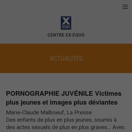
Aller au contenu principal
Accueil
La corporation
CENTRE EX-EQUO
Violence conjugale
ACTUALITÉS
Violence sexuelle
Contactez-nous
PORNOGRAPHIE JUVÉNILE Victimes
plus jeunes et images plus déviantes
Marie-Claude Malboeuf, La Presse
Des enfants de plus en plus jeunes, soumis à
des actes sexuels de plus en plus graves… Avec